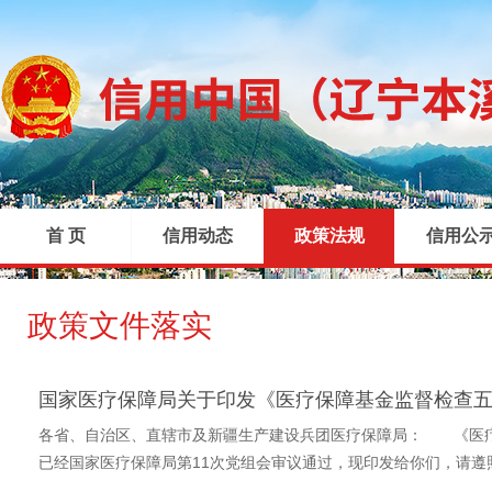
首 页
信用动态
政策法规
信用公
政策文件落实
|
|
|
国家医疗保障局关于印发《医疗保障基金监督检查五年
各省、自治区、直辖市及新疆生产建设兵团医疗保障局： 《医疗保
已经国家医疗保障局第11次党组会审议通过，现印发给你们，请遵