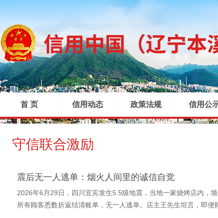
首 页
信用动态
政策法规
信用公
守信联合激励
|
|
|
震后无一人逃单：烟火人间里的诚信自觉
2026年6月29日，四川宜宾发生5.5级地震，当地一家烧烤店
所有顾客悉数折返结清账单，无一人逃单。店主王先生坦言，即便顾