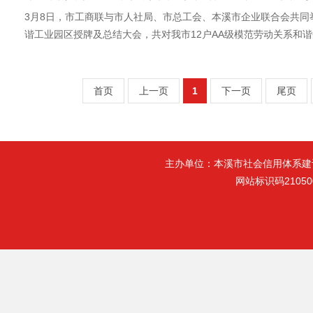
3月8日，市工商联与市人社局、市总工会、本溪市企业联合会共同
谐工业园区授牌及总结大会，共对我市12户AA级模范劳动关系和谐企
首页
上一页
1
下一页
尾页
主办单位：本溪市社会信用体系建
网站标识码21050