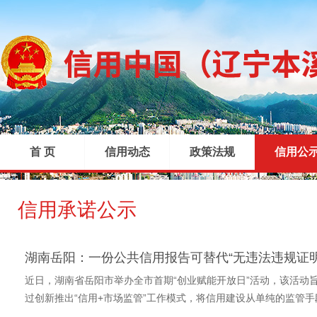
首 页
信用动态
政策法规
信用公
信用承诺公示
|
|
|
湖南岳阳：一份公共信用报告可替代“无违法违规证明
近日，湖南省岳阳市举办全市首期“创业赋能开放日”活动，该活动旨
过创新推出“信用+市场监管”工作模式，将信用建设从单纯的监管手段